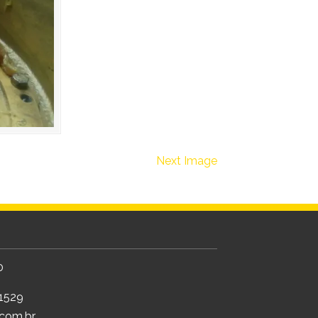
Next Image
0
-1529
com.br