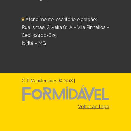
Atendimento, escritório e galpão:
Rua Ismael Silveira 81 A – Vila Pinheiros –
Cep: 32400-625
Ibirité – MG
CLP Manutenções © 2018 |
Voltar ao topo